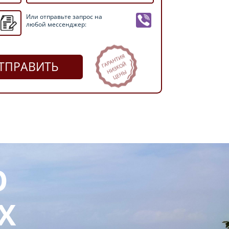
Или отправьте запрос на
любой мессенджер:
ТПРАВИТЬ
О
Х