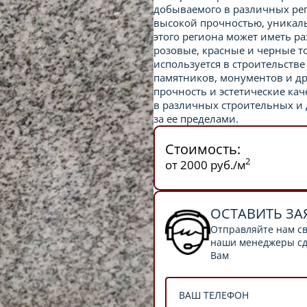
добываемого в различных рег
высокой прочностью, уникаль
этого региона может иметь ра
розовые, красные и черные т
используется в строительстве
памятников, монументов и др
прочность и эстетические ка
в различных строительных и д
за ее пределами.
Стоимость:
2
от 2000 руб./м
ОСТАВИТЬ ЗА
Отправляйте нам св
наши менеджеры сде
Вам