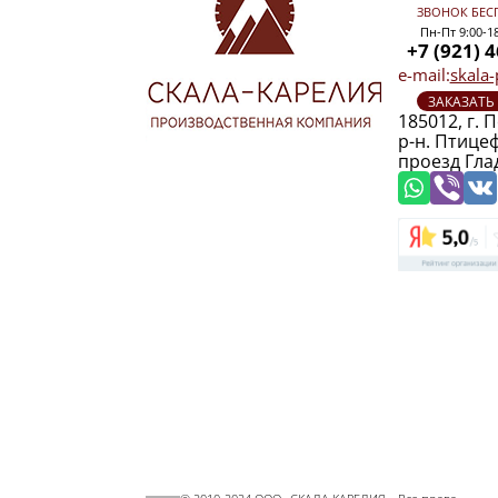
ЗВОНОК БЕС
Пн-Пт 9:00-1
+7 (921) 
e-mail:
skala
ЗАКАЗАТЬ
185012, г. 
р-н. Птице
проезд Гла