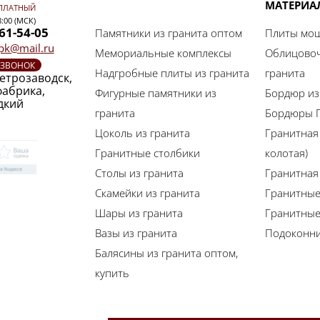
МАТЕРИА
ПЛАТНЫЙ
8:00 (МСК)
461-54-05
Памятники из гранита оптом
Плиты мощ
-pk@mail.ru
Мемориальные комплексы
Облицовоч
 ЗВОНОК
Надгробные плиты из гранита
гранита
Петрозаводск,
фабрика,
Фигурные памятники из
Бордюр из
дкий
гранита
Бордюры Г
Цоколь из гранита
Гранитная
Гранитные столбики
колотая)
Столы из гранита
Гранитная 
Скамейки из гранита
Гранитные
Шары из гранита
Гранитны
Вазы из гранита
Подоконни
Балясины из гранита оптом,
купить