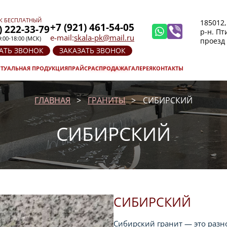
К БЕСПЛАТНЫЙ
185012,
+7 (921) 461-54-05
) 222-33-79
р-н. П
e-mail:
skala-pk@mail.ru
:00-18:00 (МСК)
проезд
АТЬ ЗВОНОК
ЗАКАЗАТЬ ЗВОНОК
ТУАЛЬНАЯ ПРОДУКЦИЯ
ПРАЙС
РАСПРОДАЖА
ГАЛЕРЕЯ
КОНТАКТЫ
ГЛАВНАЯ
ГРАНИТЫ
СИБИРСКИЙ
СИБИРСКИЙ
СИБИРСКИЙ
Сибирский гранит — это разн